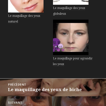
Le maquillage des yeux
globuleux
Le maquillage des yeux
naturel
Le maquillage pour agrandir
les yeux
Navigation
PRÉCÉDENT
de
Le maquillage des yeux de biche
Article
l’article
précédent :
SUIVANT